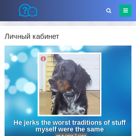
Личный кабинет
He jerks the worst traditions of stuff
myself were the same
не в сети 2 года