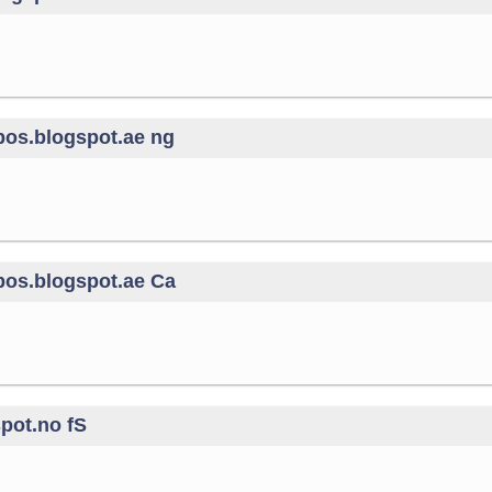
pos.blogspot.ae ng
pos.blogspot.ae Ca
pot.no fS