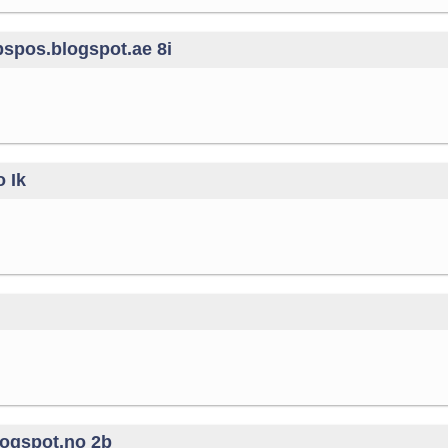
pspos.blogspot.ae 8i
 Ik
logspot.no 2b