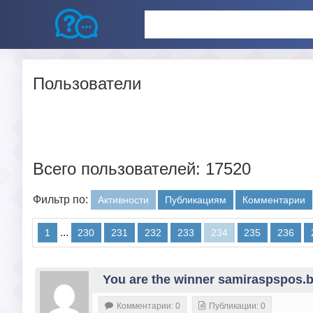
Пользователи
Всего пользователей: 17520
Фильтр по:
Активности
Публикациям
Комментарии
...
1
230
231
232
233
234
235
236
You are the winner samiraspspos.
Комментарии: 0
Публикации: 0