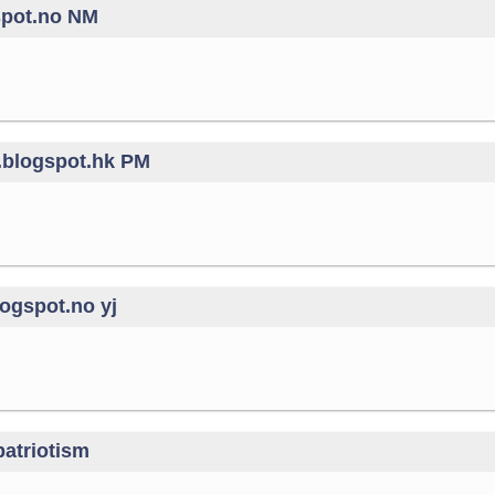
spot.no NM
.blogspot.hk PM
ogspot.no yj
patriotism