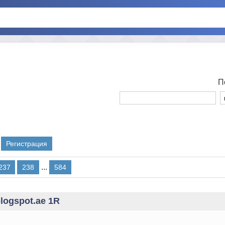
П
Регистрация
...
237
238
584
blogspot.ae 1R