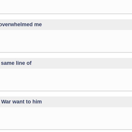
y overwhelmed me
 same line of
m War want to him