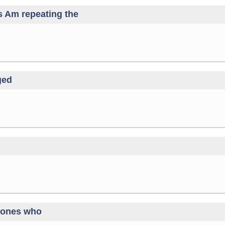
s Am repeating the
ged
d ones who