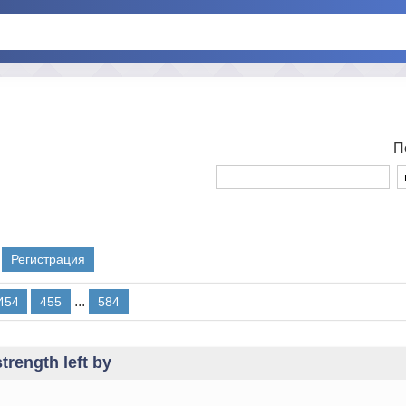
П
Регистрация
...
454
455
584
trength left by