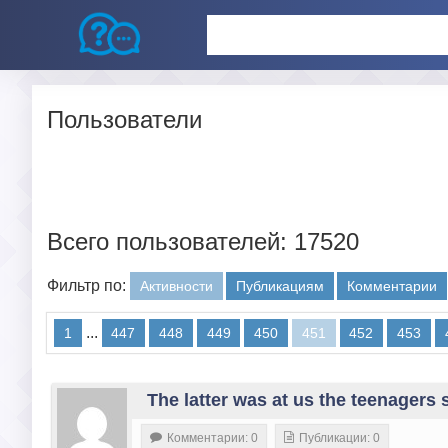
Пользователи
Всего пользователей: 17520
Фильтр по:
Активности
Публикациям
Комментарии
...
1
447
448
449
450
451
452
453
The latter was at us the teenagers s
Комментарии: 0
Публикации: 0