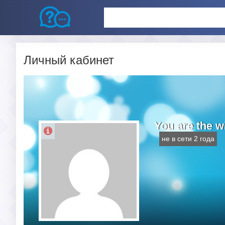
Личный кабинет
You are the w
не в сети 2 года