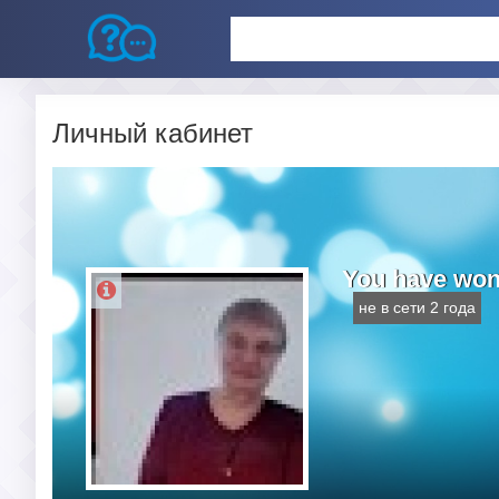
Личный кабинет
You have won
не в сети 2 года