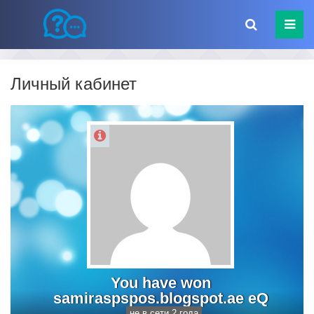
Личный кабинет
You have won
samiraspspos.blogspot.ae eQ
не в сети 2 года