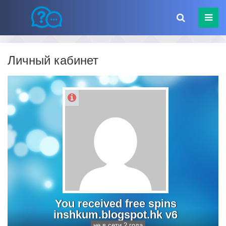
Личный кабинет
You received free spins
inshkum.blogspot.hk v6
не в сети 2 года