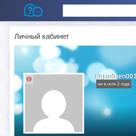
Личный кабинет
regankeen00
не в сети 2 года