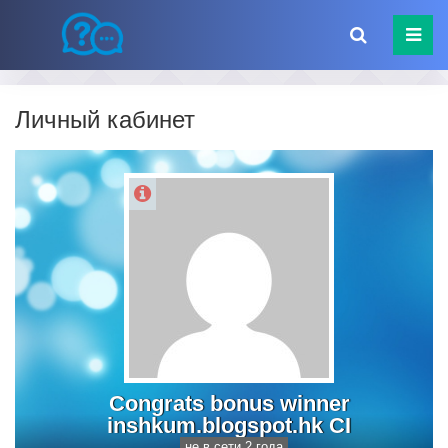
Личный кабинет
Congrats bonus winner
inshkum.blogspot.hk CI
не в сети 2 года