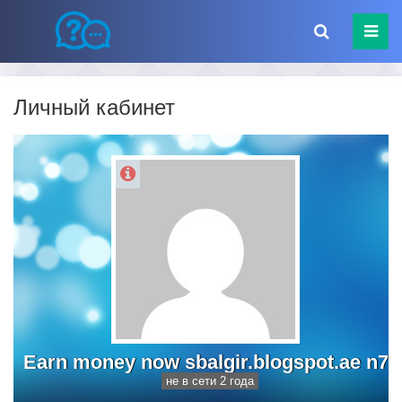
Личный кабинет
Earn money now sbalgir.blogspot.ae n7
не в сети 2 года