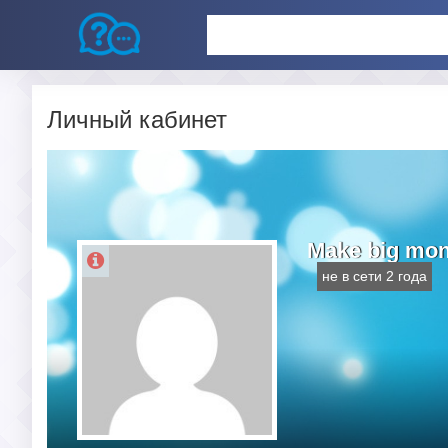
Личный кабинет
Make big mon
не в сети 2 года