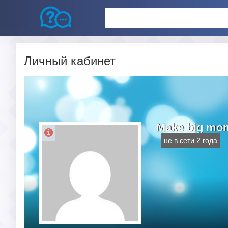
Личный кабинет
Make big mon
не в сети 2 года