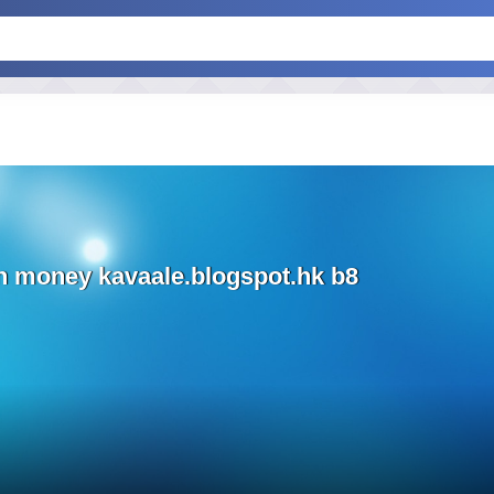
n money kavaale.blogspot.hk b8