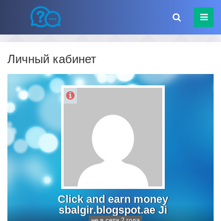
Личный кабинет
Click and earn money
sbalgir.blogspot.ae Ji
не в сети 2 года