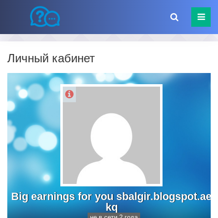
Личный кабинет
Big earnings for you sbalgir.blogspot.ae
kq
не в сети 2 года