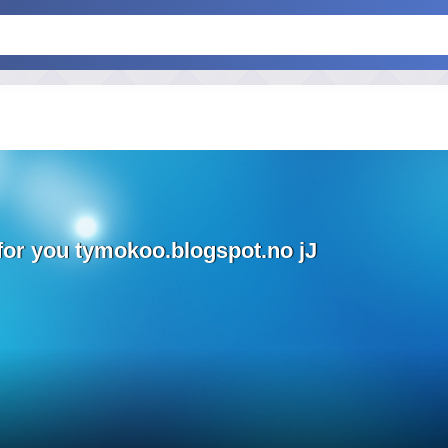
for you tymokoo.blogspot.no jJ