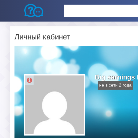
Личный кабинет
Big earnings 
не в сети 2 года