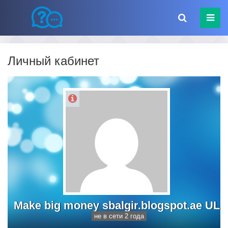
Личный кабинет
Make big money sbalgir.blogspot.ae UL
не в сети 2 года