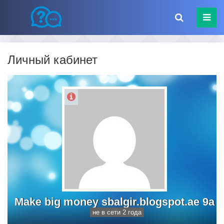
Личный кабинет
Make big money sbalgir.blogspot.ae 9a
не в сети 2 года