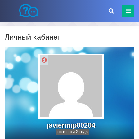
Личный кабинет
javiermip00204
не в сети 2 года