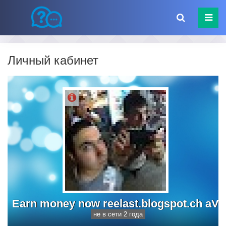
Личный кабинет
Earn money now reelast.blogspot.ch aV
не в сети 2 года