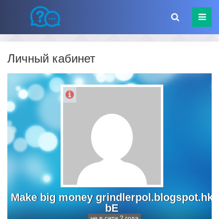
Личный кабинет
Make big money grindlerpol.blogspot.hk
bE
не в сети 2 года