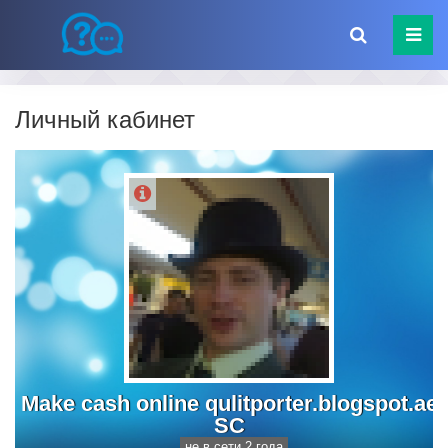
Личный кабинет
Make cash online qulitporter.blogspot.ae
SC
не в сети 2 года