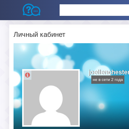
Личный кабинет
joellencheste
не в сети 2 года