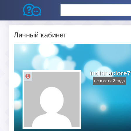
Личный кабинет
indianaclore7
не в сети 2 года