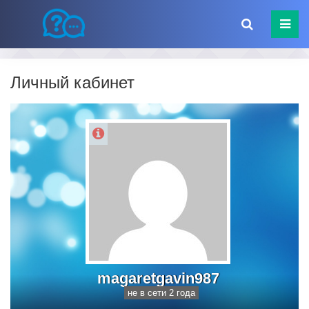
Личный кабинет
magaretgavin987
не в сети 2 года