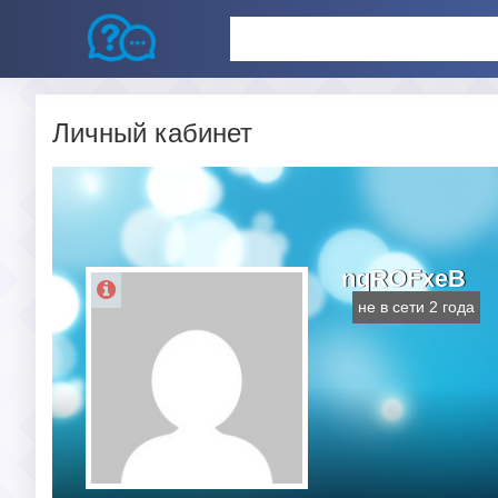
Личный кабинет
nqROFxeB
не в сети 2 года