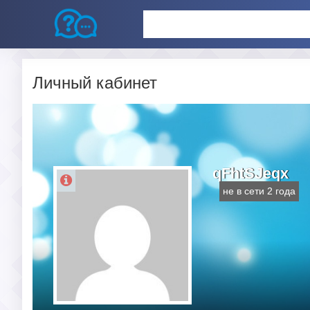
Личный кабинет
qFhtSJeqx
не в сети 2 года