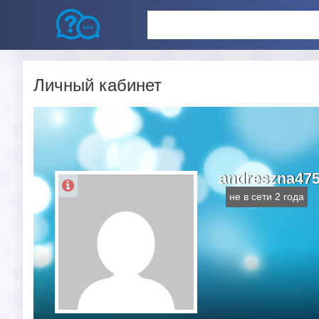
Личный кабинет
andreszna47
не в сети 2 года