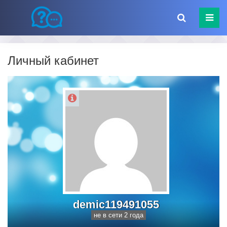
Личный кабинет
demic119491055
не в сети 2 года