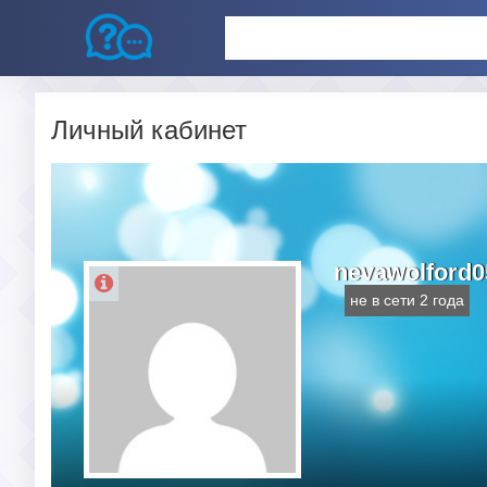
Личный кабинет
nevawolford0
не в сети 2 года