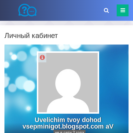
Личный кабинет
Uvelichim tvoy dohod
vsepminigot.blogspot.com aV
не в сети 2 года