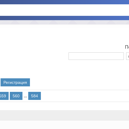
П
Регистрация
...
559
560
584