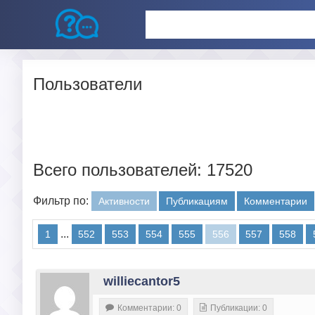
Пользователи
Всего пользователей: 17520
Фильтр по:
Активности
Публикациям
Комментарии
...
1
552
553
554
555
556
557
558
williecantor5
Комментарии: 0
Публикации: 0