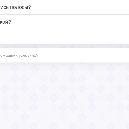
лись полосы?
ркой?
 домашних условиях?