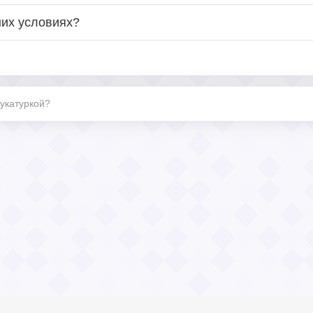
них условиях?
тукатуркой?