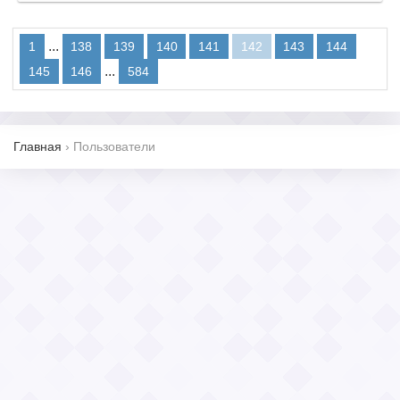
...
1
138
139
140
141
142
143
144
...
145
146
584
Главная
›
Пользователи